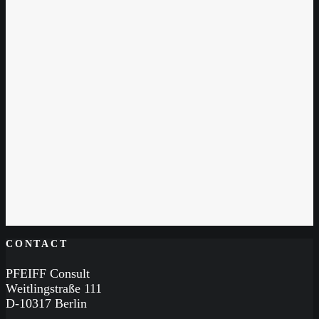
24. März 2022
Alkoholbestimmung von extrakthaltigen Getränken…
... schnell und sicher erledigt mit der Gibertini SUPER
DEE! Destillative Methoden sind noch immer DER
Standard, wenn…
by Matthias Pfeiff
CONTACT
PFEIFF Consult
Weitlingstraße 111
D-10317 Berlin