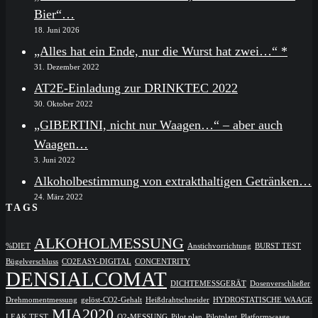
Bier“…
18. Juni 2026
„Alles hat ein Ende, nur die Wurst hat zwei…“ *
31. Dezember 2022
AT2E-Einladung zur DRINKTEC 2022
30. Oktober 2022
„GIBERTINI, nicht nur Waagen…“ – aber auch
Waagen…
3. Juni 2022
Alkoholbestimmung von extrakthaltigen Getränken…
24. März 2022
TAGS
ALKOHOLMESSUNG
%DIET
Anstichvorrichtung
BURST TEST
Bügelverschluss
CO2EASY-DIGITAL
CONCENTRITY
DENSIALCOMAT
DICHTEMESSGERÄT
Dosenverschließer
Drehmomentmessung
gelöst-CO2-Gehalt
Heißdrahtschneider
HYDROSTATISCHE WAAGE
MIA2020
LEAK TEST
O2-MESSUNG
Pilot plan
Pilotplant
Platformwaage