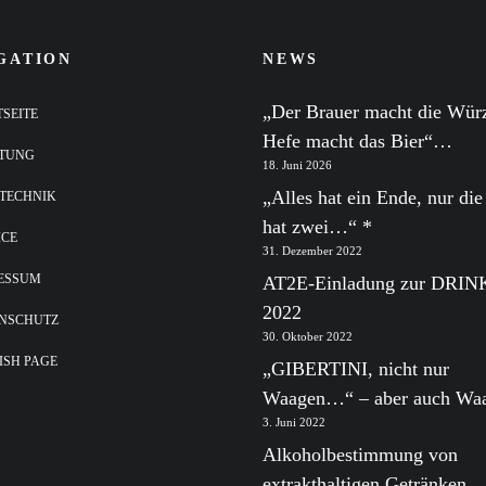
GATION
NEWS
„Der Brauer macht die Würz
TSEITE
Hefe macht das Bier“…
TUNG
18. Juni 2026
„Alles hat ein Ende, nur di
TECHNIK
hat zwei…“ *
ICE
31. Dezember 2022
ESSUM
AT2E-Einladung zur DRI
2022
NSCHUTZ
30. Oktober 2022
ISH PAGE
„GIBERTINI, nicht nur
Waagen…“ – aber auch W
3. Juni 2022
Alkoholbestimmung von
extrakthaltigen Getränken…