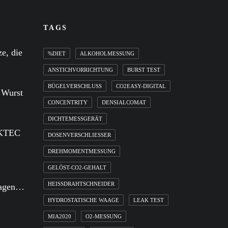
TAGS
e, die
%DIET
ALKOHOLMESSUNG
ANSTICHVORRICHTUNG
BURST TEST
BÜGELVERSCHLUSS
CO2EASY-DIGITAL
e Wurst
CONCENTRITY
DENSIALCOMAT
DICHTEMESSGERÄT
NKTEC
DOSENVERSCHLIESSER
DREHMOMENTMESSUNG
GELÖST-CO2-GEHALT
HEISSDRAHTSCHNEIDER
aagen…
HYDROSTATISCHE WAAGE
LEAK TEST
MIA2020
O2-MESSUNG