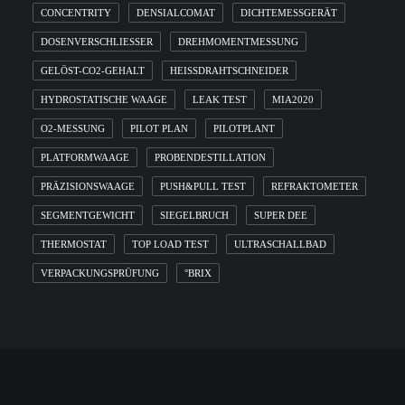
CONCENTRITY
DENSIALCOMAT
DICHTEMESSGERÄT
DOSENVERSCHLIESSER
DREHMOMENTMESSUNG
GELÖST-CO2-GEHALT
HEISSDRAHTSCHNEIDER
HYDROSTATISCHE WAAGE
LEAK TEST
MIA2020
O2-MESSUNG
PILOT PLAN
PILOTPLANT
PLATFORMWAAGE
PROBENDESTILLATION
PRÄZISIONSWAAGE
PUSH&PULL TEST
REFRAKTOMETER
SEGMENTGEWICHT
SIEGELBRUCH
SUPER DEE
THERMOSTAT
TOP LOAD TEST
ULTRASCHALLBAD
VERPACKUNGSPRÜFUNG
°BRIX